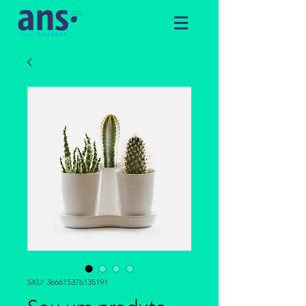
SKU: 366615376135191