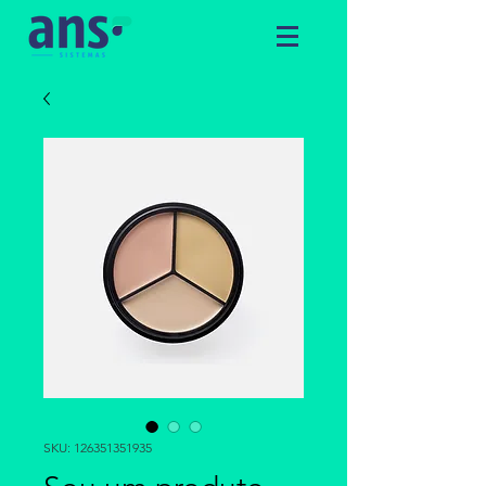
SKU: 126351351935